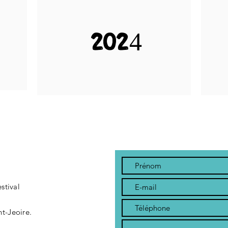
2024
estival
t-Jeoire.