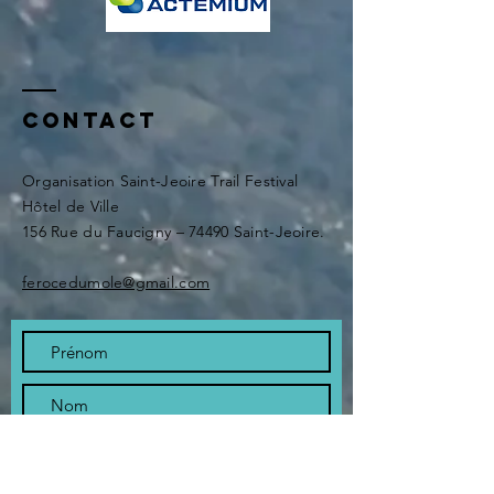
Contact
Organisation Saint-Jeoire Trail Festival
Hôtel de Ville
156 Rue du Faucigny – 74490 Saint-Jeoire.
ferocedumole@gmail.com